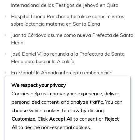
Internacional de los Testigos de Jehová en Quito
Hospital Liborio Panchana fortalece conocimientos
sobre lactancia materna en Santa Elena
Juanita Córdova asume como nueva Prefecta de Santa
Elena
José Daniel Villao renuncia a la Prefectura de Santa
Elena para buscar la Alcaldía
En Manabí la Armada intercepta embarcación
sospechosa con 42 bultos de sustancias sujetas a
We respect your privacy
fiscalización
Cookies help us improve your experience, deliver
personalized content, and analyze traffic. You can
Facebook
Instagram
Twitter
choose which cookies to allow by clicking
Customize
. Click
Accept All
to consent or
Reject
All
to decline non-essential cookies.
© 2023 Micharts. Todos los derechos reservados.
Creado por
Micharts Agencia dp>