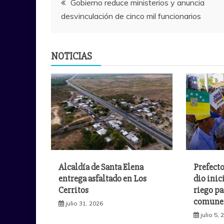
Gobierno reduce ministerios y anuncia
desvinculación de cinco mil funcionarios
de
entradas
NOTICIAS
Alcaldía de Santa Elena
Prefecto
entrega asfaltado en Los
dio inic
Cerritos
riego pa
comuner
julio 31, 2026
julio 5,