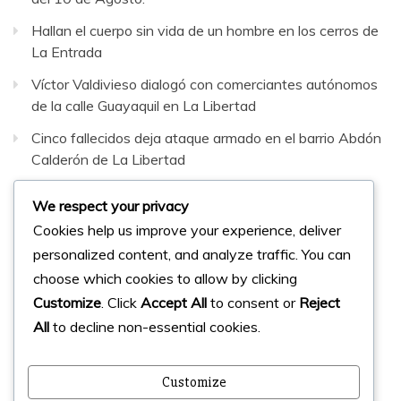
Hallan el cuerpo sin vida de un hombre en los cerros de
La Entrada
Víctor Valdivieso dialogó con comerciantes autónomos
de la calle Guayaquil en La Libertad
Cinco fallecidos deja ataque armado en el barrio Abdón
Calderón de La Libertad
Aprehenden a un ciudadano durante allanamiento
We respect your privacy
militar en Salinas por presunto tráfico de drogas
Cookies help us improve your experience, deliver
personalized content, and analyze traffic. You can
Facebook
Instagram
Twitter
choose which cookies to allow by clicking
Customize
. Click
Accept All
to consent or
Reject
All
to decline non-essential cookies.
© 2023 Micharts. Todos los derechos reservados.
Creado por
Micharts Agencia dp>
Customize