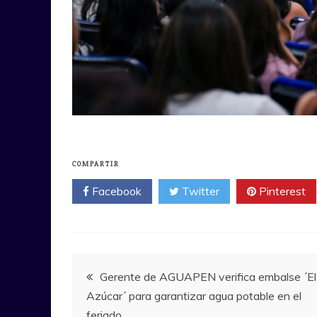
COMPARTIR
Facebook
Twitter
Pinterest
Navegación
Gerente de AGUAPEN verifica embalse ´El
Azúcar´ para garantizar agua potable en el
de
feriado