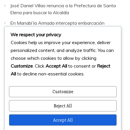
José Daniel Villao renuncia a la Prefectura de Santa
Elena para buscar la Alcaldía
En Manabí la Armada intercepta embarcación
sospechosa con 42 bultos de sustancias sujetas a
We respect your privacy
fiscalización
Cookies help us improve your experience, deliver
personalized content, and analyze traffic. You can
Facebook
Instagram
Twitter
choose which cookies to allow by clicking
Customize
. Click
Accept All
to consent or
Reject
All
to decline non-essential cookies.
© 2023 Micharts. Todos los derechos reservados.
Creado por
Micharts Agencia dp>
Customize
Reject All
Accept All