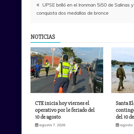
Navegación
UPSE brilló en el Ironman 5i50 de Salinas y
conquista dos medallas de bronce
de
entradas
NOTICIAS
CTE inicia hoy viernes el
Santa El
operativo por le feriado del
continge
10 de agosto
del 10 d
agosto 7, 2026
agosto 