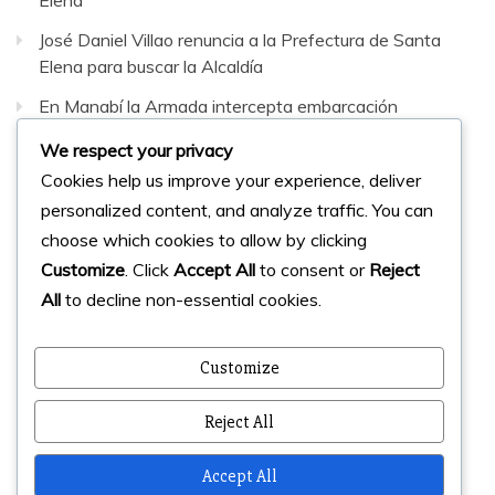
José Daniel Villao renuncia a la Prefectura de Santa
Elena para buscar la Alcaldía
En Manabí la Armada intercepta embarcación
sospechosa con 42 bultos de sustancias sujetas a
We respect your privacy
fiscalización
Cookies help us improve your experience, deliver
personalized content, and analyze traffic. You can
Facebook
Instagram
Twitter
choose which cookies to allow by clicking
Customize
. Click
Accept All
to consent or
Reject
All
to decline non-essential cookies.
© 2023 Micharts. Todos los derechos reservados.
Creado por
Micharts Agencia dp>
Customize
Reject All
Accept All