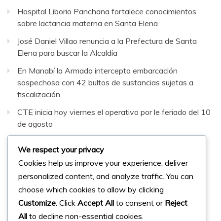
Hospital Liborio Panchana fortalece conocimientos
sobre lactancia materna en Santa Elena
José Daniel Villao renuncia a la Prefectura de Santa
Elena para buscar la Alcaldía
En Manabí la Armada intercepta embarcación
sospechosa con 42 bultos de sustancias sujetas a
fiscalización
CTE inicia hoy viernes el operativo por le feriado del 10
de agosto
Santa Elena tendrá 76 recintos electorales para las
We respect your privacy
Elecciones Seccionales de noviembre 2026.
Cookies help us improve your experience, deliver
personalized content, and analyze traffic. You can
Facebook
Instagram
Twitter
choose which cookies to allow by clicking
Customize
. Click
Accept All
to consent or
Reject
All
to decline non-essential cookies.
© 2023 Micharts. Todos los derechos reservados.