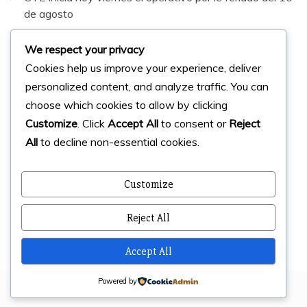
de agosto
Santa Elena tendrá 76 recintos electorales para las
We respect your privacy
Elecciones Seccionales de noviembre 2026.
Cookies help us improve your experience, deliver
personalized content, and analyze traffic. You can
Facebook
Instagram
Twitter
choose which cookies to allow by clicking
Customize
. Click
Accept All
to consent or
Reject
All
to decline non-essential cookies.
© 2023 Micharts. Todos los derechos reservados.
Creado por
Micharts Agencia dp>
Customize
Reject All
Accept All
Powered by