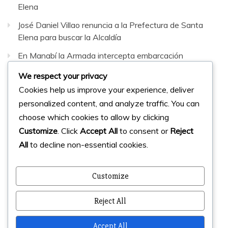
Elena
José Daniel Villao renuncia a la Prefectura de Santa
Elena para buscar la Alcaldía
En Manabí la Armada intercepta embarcación
sospechosa con 42 bultos de sustancias sujetas a
We respect your privacy
fiscalización
Cookies help us improve your experience, deliver
personalized content, and analyze traffic. You can
Facebook
Instagram
Twitter
choose which cookies to allow by clicking
Customize
. Click
Accept All
to consent or
Reject
All
to decline non-essential cookies.
© 2023 Micharts. Todos los derechos reservados.
Creado por
Micharts Agencia dp>
Customize
Reject All
Accept All