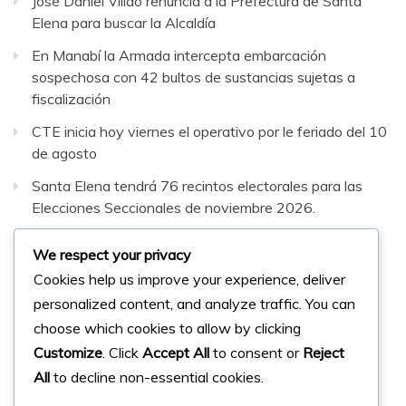
José Daniel Villao renuncia a la Prefectura de Santa
Elena para buscar la Alcaldía
En Manabí la Armada intercepta embarcación
sospechosa con 42 bultos de sustancias sujetas a
fiscalización
CTE inicia hoy viernes el operativo por le feriado del 10
de agosto
Santa Elena tendrá 76 recintos electorales para las
Elecciones Seccionales de noviembre 2026.
Daniel Noboa y Javier Milei fortalecen la relación
We respect your privacy
bilateral entre Ecuador y Argentina
Cookies help us improve your experience, deliver
personalized content, and analyze traffic. You can
Facebook
Instagram
Twitter
choose which cookies to allow by clicking
Customize
. Click
Accept All
to consent or
Reject
All
to decline non-essential cookies.
© 2023 Micharts. Todos los derechos reservados.