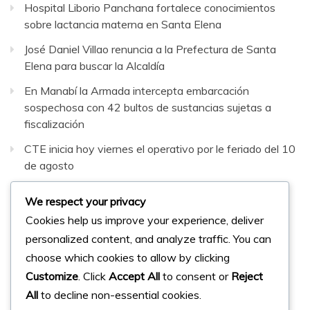
Hospital Liborio Panchana fortalece conocimientos
sobre lactancia materna en Santa Elena
José Daniel Villao renuncia a la Prefectura de Santa
Elena para buscar la Alcaldía
En Manabí la Armada intercepta embarcación
sospechosa con 42 bultos de sustancias sujetas a
fiscalización
CTE inicia hoy viernes el operativo por le feriado del 10
de agosto
Santa Elena tendrá 76 recintos electorales para las
We respect your privacy
Elecciones Seccionales de noviembre 2026.
Cookies help us improve your experience, deliver
personalized content, and analyze traffic. You can
Facebook
Instagram
Twitter
choose which cookies to allow by clicking
Customize
. Click
Accept All
to consent or
Reject
All
to decline non-essential cookies.
© 2023 Micharts. Todos los derechos reservados.