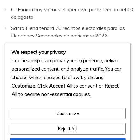
CTE inicia hoy viernes el operativo por le feriado del 10
de agosto
Santa Elena tendrá 76 recintos electorales para las
Elecciones Seccionales de noviembre 2026.
Daniel Noboa y Javier Milei fortalecen la relación
We respect your privacy
bilateral entre Ecuador y Argentina
Cookies help us improve your experience, deliver
personalized content, and analyze traffic. You can
Facebook
Instagram
Twitter
choose which cookies to allow by clicking
Customize
. Click
Accept All
to consent or
Reject
All
to decline non-essential cookies.
© 2023 Micharts. Todos los derechos reservados.
Creado por
Micharts Agencia dp>
Customize
Reject All