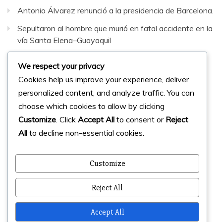
Antonio Álvarez renunció a la presidencia de Barcelona.
Sepultaron al hombre que murió en fatal accidente en la
vía Santa Elena–Guayaquil
Santa Elena activa plan de contingencia por el feriado
We respect your privacy
del 10 de Agosto.
Cookies help us improve your experience, deliver
personalized content, and analyze traffic. You can
Facebook
Instagram
Twitter
choose which cookies to allow by clicking
Customize
. Click
Accept All
to consent or
Reject
All
to decline non-essential cookies.
© 2023 Micharts. Todos los derechos reservados.
Creado por
Micharts Agencia dp>
Customize
Reject All
Accept All