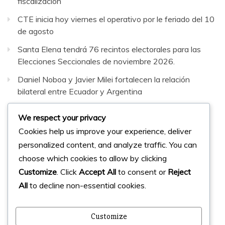
fiscalización
CTE inicia hoy viernes el operativo por le feriado del 10
de agosto
Santa Elena tendrá 76 recintos electorales para las
Elecciones Seccionales de noviembre 2026.
Daniel Noboa y Javier Milei fortalecen la relación
bilateral entre Ecuador y Argentina
Hallan muertos a dos jóvenes reportados como
We respect your privacy
desaparecidos tras viaje a Puerto López
Cookies help us improve your experience, deliver
personalized content, and analyze traffic. You can
Facebook
Instagram
Twitter
choose which cookies to allow by clicking
Customize
. Click
Accept All
to consent or
Reject
All
to decline non-essential cookies.
© 2023 Micharts. Todos los derechos reservados.
Creado por
Micharts Agencia dp>
Customize