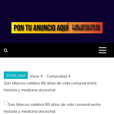
Saltar
al
contenido
PERIODISMO CON
RESPONSABILIDAD
Estás aquí
Inicio
Comunidad
San Marcos celebra 88 años de vida comunal entre
historia y medicina ancestral