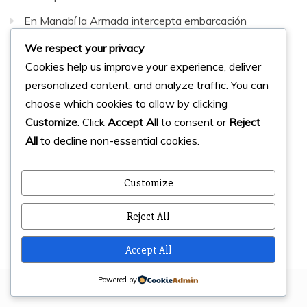
En Manabí la Armada intercepta embarcación
sospechosa con 42 bultos de sustancias sujetas a
We respect your privacy
fiscalización
Cookies help us improve your experience, deliver
personalized content, and analyze traffic. You can
Facebook
Instagram
Twitter
choose which cookies to allow by clicking
Customize
. Click
Accept All
to consent or
Reject
All
to decline non-essential cookies.
© 2023 Micharts. Todos los derechos reservados.
Creado por
Micharts Agencia dp>
Customize
Reject All
Accept All
Powered by