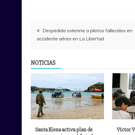
Navegación
Despedida solemne a pilotos fallecidos en
accidente aéreo en La Libertad
de
entradas
NOTICIAS
Santa Elena activa plan de
Víctor V