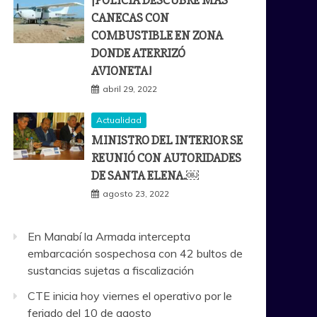
¡POLICÍA DESCUBRE MÁS
CANECAS CON
COMBUSTIBLE EN ZONA
DONDE ATERRIZÓ
AVIONETA!
abril 29, 2022
Actualidad
MINISTRO DEL INTERIOR SE
REUNIÓ CON AUTORIDADES
DE SANTA ELENA.￼
agosto 23, 2022
En Manabí la Armada intercepta
embarcación sospechosa con 42 bultos de
sustancias sujetas a fiscalización
CTE inicia hoy viernes el operativo por le
feriado del 10 de agosto