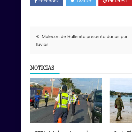
Facebook
Twitter
Pinterest
Navegación
Malecón de Ballenita presenta daños por
lluvias.
de
entradas
NOTICIAS