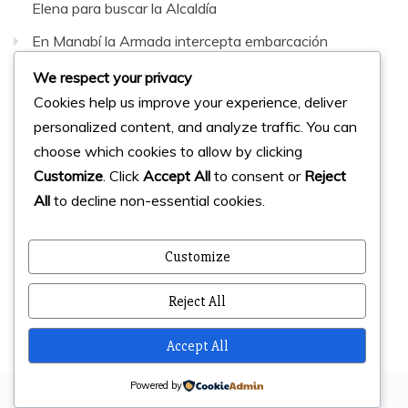
Elena para buscar la Alcaldía
En Manabí la Armada intercepta embarcación
sospechosa con 42 bultos de sustancias sujetas a
We respect your privacy
fiscalización
Cookies help us improve your experience, deliver
personalized content, and analyze traffic. You can
Facebook
Instagram
Twitter
choose which cookies to allow by clicking
Customize
. Click
Accept All
to consent or
Reject
All
to decline non-essential cookies.
© 2023 Micharts. Todos los derechos reservados.
Creado por
Micharts Agencia dp>
Customize
Reject All
Accept All
Powered by