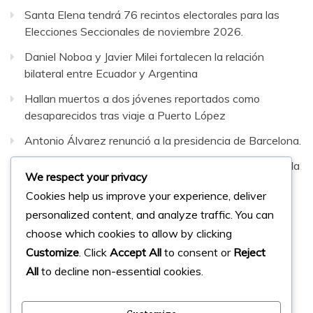
Santa Elena tendrá 76 recintos electorales para las
Elecciones Seccionales de noviembre 2026.
Daniel Noboa y Javier Milei fortalecen la relación
bilateral entre Ecuador y Argentina
Hallan muertos a dos jóvenes reportados como
desaparecidos tras viaje a Puerto López
Antonio Álvarez renunció a la presidencia de Barcelona.
Sepultaron al hombre que murió en fatal accidente en la
We respect your privacy
vía Santa Elena–Guayaquil
Cookies help us improve your experience, deliver
personalized content, and analyze traffic. You can
Facebook
Instagram
Twitter
choose which cookies to allow by clicking
Customize
. Click
Accept All
to consent or
Reject
All
to decline non-essential cookies.
© 2023 Micharts. Todos los derechos reservados.
Creado por
Micharts Agencia dp>