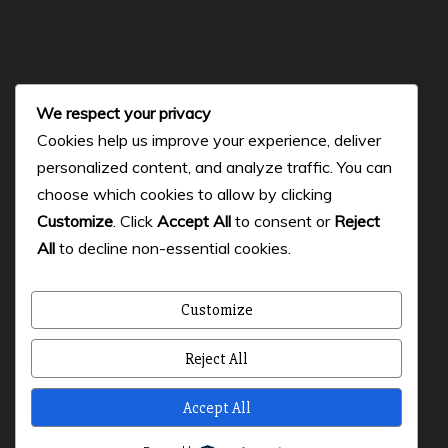
Hallan tres cuerpos sin vida en la vía a la Refinería del
Pacífico, en Manabí
Lionel Messi despide a su padre Jorge Messi en un
emotivo momento junto a su familia
We respect your privacy
Boca Juniors da la bienvenida a Enner Valencia,
Cookies help us improve your experience, deliver
goleador histórico de Ecuador.
personalized content, and analyze traffic. You can
choose which cookies to allow by clicking
Facebook
Instagram
Twitter
Customize
. Click
Accept All
to consent or
Reject
All
to decline non-essential cookies.
© 2023 Micharts. Todos los derechos reservados.
Customize
Creado por
Micharts Agencia dp>
Reject All
Accept All