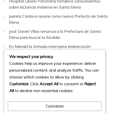
Hospital Liborio Panchana fortalece conocimientos
sobre lactancia materna en Santa Elena
Juanita Córdova asume como nueva Prefecta de Santa
Elena
José Daniel Villao renuncia a la Prefectura de Santa
Elena para buscar la Alcaldía
En Manabí la Armada intercepta embarcación
sospechosa con 42 bultos de sustancias sujetas a
We respect your privacy
fiscalización
Cookies help us improve your experience, deliver
personalized content, and analyze traffic. You can
Facebook
Instagram
Twitter
choose which cookies to allow by clicking
Customize
. Click
Accept All
to consent or
Reject
All
to decline non-essential cookies.
© 2023 Micharts. Todos los derechos reservados.
Creado por
Micharts Agencia dp>
Customize