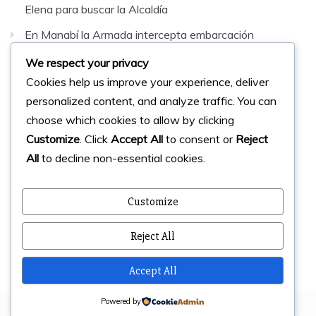
Elena para buscar la Alcaldía
En Manabí la Armada intercepta embarcación
sospechosa con 42 bultos de sustancias sujetas a
We respect your privacy
fiscalización
Cookies help us improve your experience, deliver
personalized content, and analyze traffic. You can
Facebook
Instagram
Twitter
choose which cookies to allow by clicking
Customize
. Click
Accept All
to consent or
Reject
All
to decline non-essential cookies.
© 2023 Micharts. Todos los derechos reservados.
Creado por
Micharts Agencia dp>
Customize
Reject All
Accept All
Powered by