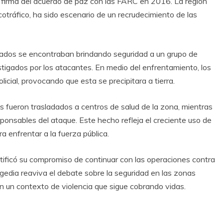
a firma del acuerdo de paz con las FARC en 2016. La región
cotráfico, ha sido escenario de un recrudecimiento de las
ormados se encontraban brindando seguridad a un grupo de
tigados por los atacantes. En medio del enfrentamiento, los
icial, provocando que esta se precipitara a tierra.
os fueron trasladados a centros de salud de la zona, mientras
ponsables del ataque. Este hecho refleja el creciente uso de
a enfrentar a la fuerza pública.
tificó su compromiso de continuar con las operaciones contra
agedia reaviva el debate sobre la seguridad en las zonas
 en un contexto de violencia que sigue cobrando vidas.