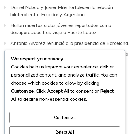
Daniel Noboa y Javier Milei fortalecen la relación
bilateral entre Ecuador y Argentina
Hallan muertos a dos jóvenes reportados como
desaparecidos tras viaje a Puerto López
Antonio Álvarez renunció a la presidencia de Barcelona.
Sepultaron al hombre que murió en fatal accidente en la
We respect your privacy
vía Santa Elena–Guayaquil
Cookies help us improve your experience, deliver
personalized content, and analyze traffic. You can
Facebook
Instagram
Twitter
choose which cookies to allow by clicking
Customize
. Click
Accept All
to consent or
Reject
All
to decline non-essential cookies.
© 2023 Micharts. Todos los derechos reservados.
Creado por
Micharts Agencia dp>
Customize
Reject All