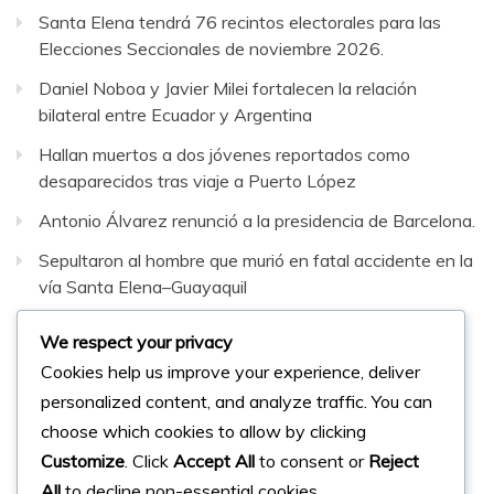
Santa Elena tendrá 76 recintos electorales para las
Elecciones Seccionales de noviembre 2026.
Daniel Noboa y Javier Milei fortalecen la relación
bilateral entre Ecuador y Argentina
Hallan muertos a dos jóvenes reportados como
desaparecidos tras viaje a Puerto López
Antonio Álvarez renunció a la presidencia de Barcelona.
Sepultaron al hombre que murió en fatal accidente en la
vía Santa Elena–Guayaquil
We respect your privacy
Facebook
Instagram
Twitter
Cookies help us improve your experience, deliver
personalized content, and analyze traffic. You can
© 2023 Micharts. Todos los derechos reservados.
choose which cookies to allow by clicking
Customize
. Click
Accept All
to consent or
Reject
Creado por
Micharts Agencia dp>
All
to decline non-essential cookies.