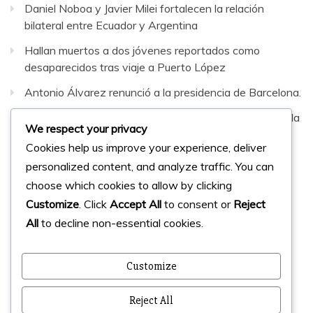
Daniel Noboa y Javier Milei fortalecen la relación
bilateral entre Ecuador y Argentina
Hallan muertos a dos jóvenes reportados como
desaparecidos tras viaje a Puerto López
Antonio Álvarez renunció a la presidencia de Barcelona.
Sepultaron al hombre que murió en fatal accidente en la
We respect your privacy
vía Santa Elena–Guayaquil
Cookies help us improve your experience, deliver
personalized content, and analyze traffic. You can
Facebook
Instagram
Twitter
choose which cookies to allow by clicking
Customize
. Click
Accept All
to consent or
Reject
All
to decline non-essential cookies.
© 2023 Micharts. Todos los derechos reservados.
Creado por
Micharts Agencia dp>
Customize
Reject All