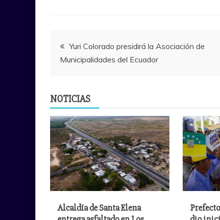
Navegación
Yuri Colorado presidirá la Asociación de
Municipalidades del Ecuador
de
entradas
NOTICIAS
Alcaldía de Santa Elena
Prefecto
entrega asfaltado en Los
dio inic