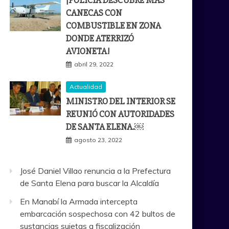
¡POLICÍA DESCUBRE MÁS
CANECAS CON
COMBUSTIBLE EN ZONA
DONDE ATERRIZÓ
AVIONETA!
abril 29, 2022
Actualidad
MINISTRO DEL INTERIOR SE
REUNIÓ CON AUTORIDADES
DE SANTA ELENA.￼
agosto 23, 2022
José Daniel Villao renuncia a la Prefectura
de Santa Elena para buscar la Alcaldía
En Manabí la Armada intercepta
embarcación sospechosa con 42 bultos de
sustancias sujetas a fiscalización