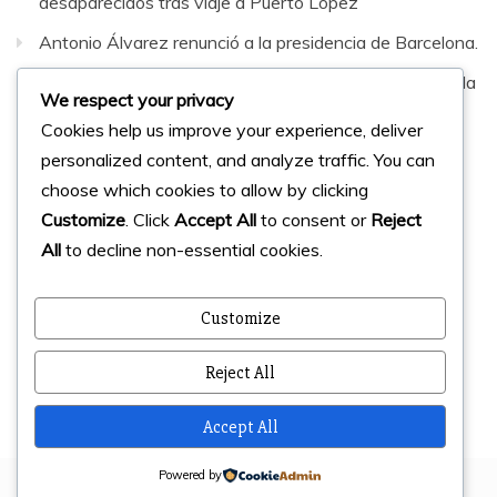
desaparecidos tras viaje a Puerto López
Antonio Álvarez renunció a la presidencia de Barcelona.
Sepultaron al hombre que murió en fatal accidente en la
We respect your privacy
vía Santa Elena–Guayaquil
Cookies help us improve your experience, deliver
personalized content, and analyze traffic. You can
Facebook
Instagram
Twitter
choose which cookies to allow by clicking
Customize
. Click
Accept All
to consent or
Reject
All
to decline non-essential cookies.
© 2023 Micharts. Todos los derechos reservados.
Creado por
Micharts Agencia dp>
Customize
Reject All
Accept All
Powered by