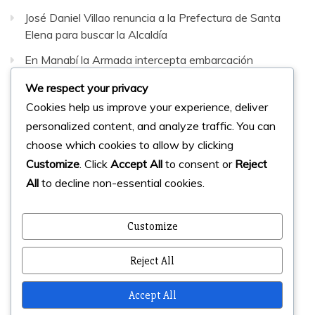
José Daniel Villao renuncia a la Prefectura de Santa
Elena para buscar la Alcaldía
En Manabí la Armada intercepta embarcación
sospechosa con 42 bultos de sustancias sujetas a
We respect your privacy
fiscalización
Cookies help us improve your experience, deliver
personalized content, and analyze traffic. You can
Facebook
Instagram
Twitter
choose which cookies to allow by clicking
Customize
. Click
Accept All
to consent or
Reject
All
to decline non-essential cookies.
© 2023 Micharts. Todos los derechos reservados.
Creado por
Micharts Agencia dp>
Customize
Reject All
Accept All