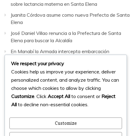
sobre lactancia materna en Santa Elena
Juanita Córdova asume como nueva Prefecta de Santa
Elena
José Daniel Villao renuncia a la Prefectura de Santa
Elena para buscar la Alcaldía
En Manabí la Armada intercepta embarcación
sospechosa con 42 bultos de sustancias sujetas a
We respect your privacy
fiscalización
Cookies help us improve your experience, deliver
personalized content, and analyze traffic. You can
Facebook
Instagram
Twitter
choose which cookies to allow by clicking
Customize
. Click
Accept All
to consent or
Reject
All
to decline non-essential cookies.
© 2023 Micharts. Todos los derechos reservados.
Creado por
Micharts Agencia dp>
Customize