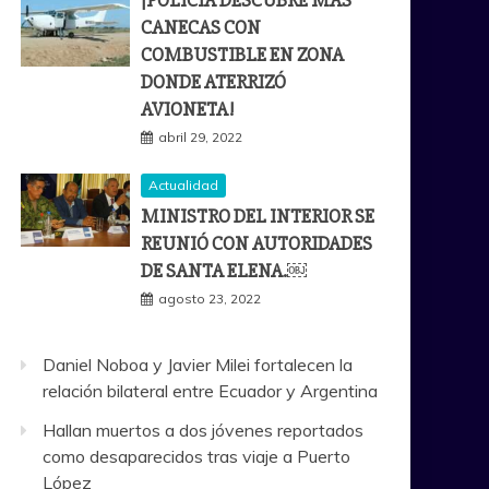
¡POLICÍA DESCUBRE MÁS
CANECAS CON
COMBUSTIBLE EN ZONA
DONDE ATERRIZÓ
AVIONETA!
abril 29, 2022
Actualidad
MINISTRO DEL INTERIOR SE
REUNIÓ CON AUTORIDADES
DE SANTA ELENA.￼
agosto 23, 2022
Daniel Noboa y Javier Milei fortalecen la
relación bilateral entre Ecuador y Argentina
Hallan muertos a dos jóvenes reportados
como desaparecidos tras viaje a Puerto
López