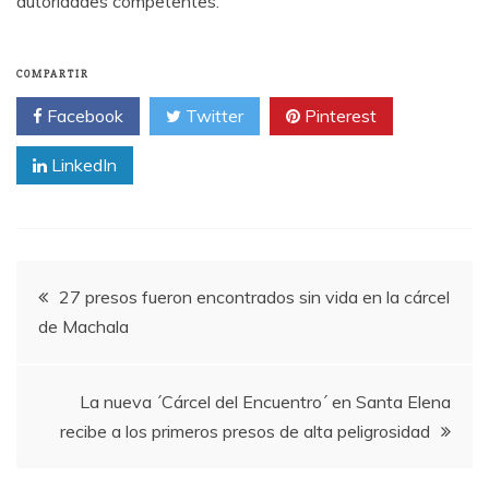
autoridades competentes.
COMPARTIR
Facebook
Twitter
Pinterest
LinkedIn
Navegación
27 presos fueron encontrados sin vida en la cárcel
de Machala
de
entradas
La nueva ´Cárcel del Encuentro´ en Santa Elena
recibe a los primeros presos de alta peligrosidad