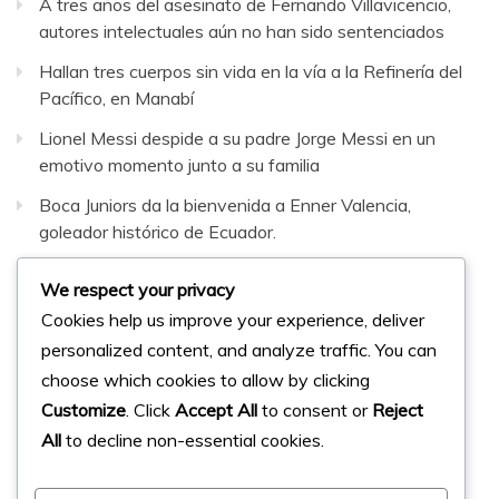
A tres años del asesinato de Fernando Villavicencio,
autores intelectuales aún no han sido sentenciados
Hallan tres cuerpos sin vida en la vía a la Refinería del
Pacífico, en Manabí
Lionel Messi despide a su padre Jorge Messi en un
emotivo momento junto a su familia
Boca Juniors da la bienvenida a Enner Valencia,
goleador histórico de Ecuador.
Más de 35 mil personas participan en la Convención
We respect your privacy
Internacional de los Testigos de Jehová en Quito
Cookies help us improve your experience, deliver
personalized content, and analyze traffic. You can
Facebook
Instagram
Twitter
choose which cookies to allow by clicking
Customize
. Click
Accept All
to consent or
Reject
All
to decline non-essential cookies.
© 2023 Micharts. Todos los derechos reservados.
Creado por
Micharts Agencia dp>