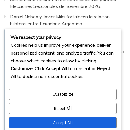
Elecciones Seccionales de noviembre 2026.
Daniel Noboa y Javier Milei fortalecen la relación
bilateral entre Ecuador y Argentina
Hallan muertos a dos jóvenes reportados como
We respect your privacy
desaparecidos tras viaje a Puerto López
Cookies help us improve your experience, deliver
Antonio Álvarez renunció a la presidencia de Barcelona.
personalized content, and analyze traffic. You can
choose which cookies to allow by clicking
Facebook
Instagram
Twitter
Customize
. Click
Accept All
to consent or
Reject
All
to decline non-essential cookies.
© 2023 Micharts. Todos los derechos reservados.
Customize
Creado por
Micharts Agencia dp>
Reject All
Accept All