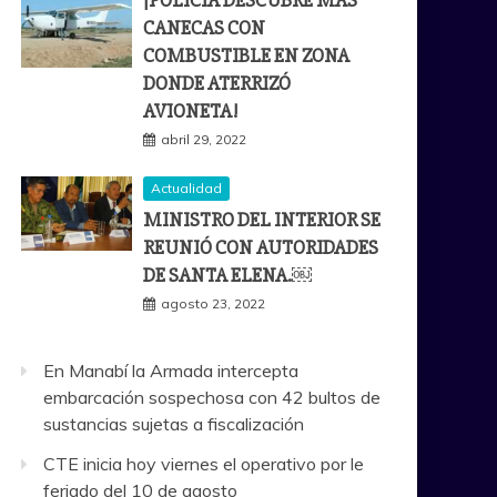
¡POLICÍA DESCUBRE MÁS
CANECAS CON
COMBUSTIBLE EN ZONA
DONDE ATERRIZÓ
AVIONETA!
abril 29, 2022
Actualidad
MINISTRO DEL INTERIOR SE
REUNIÓ CON AUTORIDADES
DE SANTA ELENA.￼
agosto 23, 2022
En Manabí la Armada intercepta
embarcación sospechosa con 42 bultos de
sustancias sujetas a fiscalización
CTE inicia hoy viernes el operativo por le
feriado del 10 de agosto