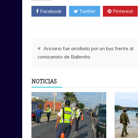
Facebook
Twitter
Pinterest
Navegación
Anciano fue arrollado por un bus frente al
comisariato de Ballenita.
de
entradas
NOTICIAS