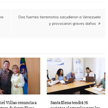
na
Dos fuertes terremotos sacudieron a Venezuela
y provocaron graves daños
iel Villao renuncia a
Santa Elena tendrá 76