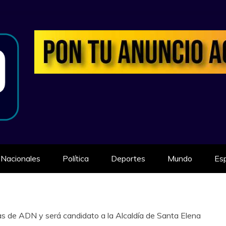
ILIDAD
Nacionales
Política
Deportes
Mundo
Es
ias de ADN y será candidato a la Alcaldía de Santa Elena