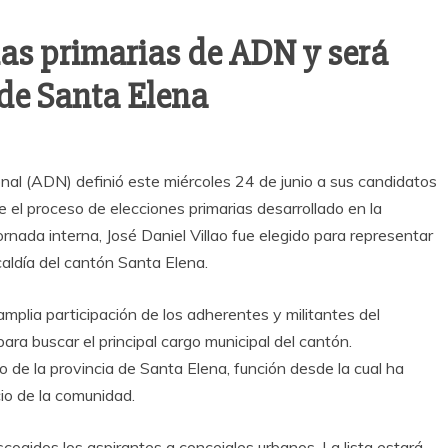
las primarias de ADN y será
 de Santa Elena
nal (ADN) definió este miércoles 24 de junio a sus candidatos
e el proceso de elecciones primarias desarrollado en la
rnada interna, José Daniel Villao fue elegido para representar
caldía del cantón Santa Elena.
mplia participación de los adherentes y militantes del
ra buscar el principal cargo municipal del cantón.
de la provincia de Santa Elena, función desde la cual ha
io de la comunidad.
scogidos los aspirantes a concejales urbanos. La lista estará