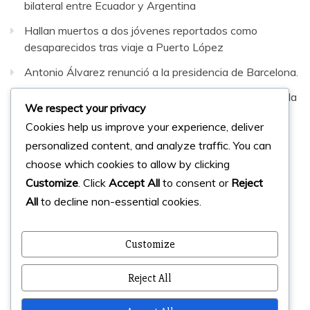
bilateral entre Ecuador y Argentina
Hallan muertos a dos jóvenes reportados como
desaparecidos tras viaje a Puerto López
Antonio Álvarez renunció a la presidencia de Barcelona.
Sepultaron al hombre que murió en fatal accidente en la
We respect your privacy
vía Santa Elena–Guayaquil
Cookies help us improve your experience, deliver
personalized content, and analyze traffic. You can
Facebook
Instagram
Twitter
choose which cookies to allow by clicking
Customize
. Click
Accept All
to consent or
Reject
All
to decline non-essential cookies.
© 2023 Micharts. Todos los derechos reservados.
Creado por
Micharts Agencia dp>
Customize
Reject All